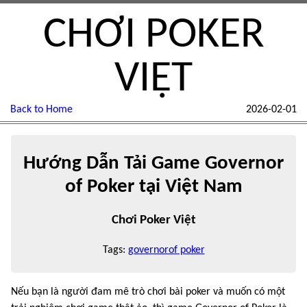
CHƠI POKER
VIỆT
Back to Home
2026-02-01
Hướng Dẫn Tải Game Governor
of Poker tại Việt Nam
Chơi Poker Việt
Tags:
governorof poker
Nếu bạn là người đam mê trò chơi bài poker và muốn có một