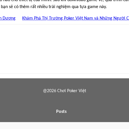
 bạn sẽ có thêm rất nhiều trải nghiệm qua tựa game này.
nh Dương
Khám Phá Thị Trường Poker Việt Nam và Những Người C
@2026 Chơi Poker Việt
Posts