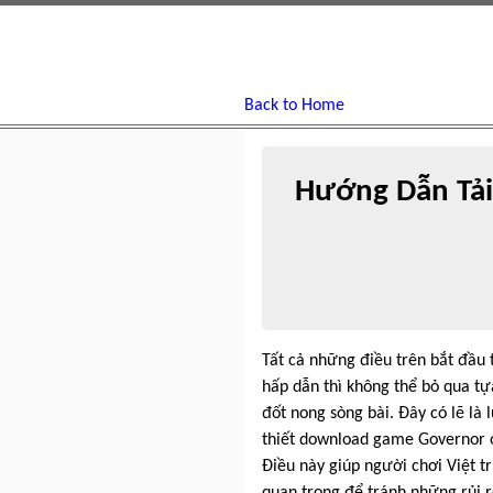
Back to Home
Hướng Dẫn Tải
Tất cả những điều trên bắt đầu 
hấp dẫn thì không thể bỏ qua t
đốt nong sòng bài. Đây có lẽ là 
thiết download game Governor of
Điều này giúp người chơi Việt t
quan trọng để tránh những rủi r