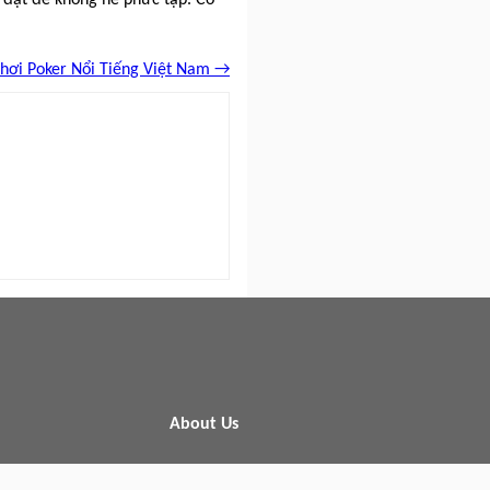
hơi Poker Nổi Tiếng Việt Nam →
About Us