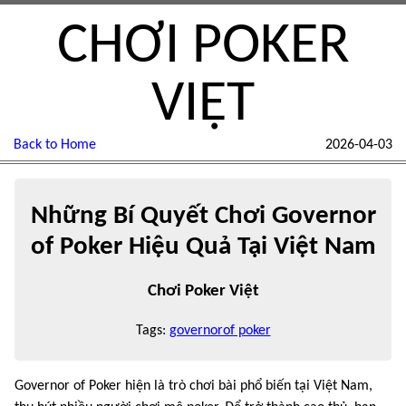
CHƠI POKER
VIỆT
Back to Home
2026-04-03
Những Bí Quyết Chơi Governor
of Poker Hiệu Quả Tại Việt Nam
Chơi Poker Việt
Tags:
governorof poker
Governor of Poker hiện là trò chơi bài phổ biến tại Việt Nam,